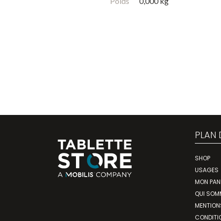
Poids
0,000 kg
PLAN 
SHOP
USAGES
MON PAN
QUI SOM
MENTION
CONDITI