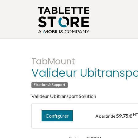
TabMount
Valideur Ubitranspo
Fixation & Support
Valideur Ubitransport Solution
H
Configurer
59,75 €
À partir de