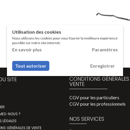
Utilisation des cookies
Nous utilisons les cookies pour vous fournir la meilleure expérience
possible sur notre site internet.
En savoir plus
Paramètres
Tout autoriser
Enregistrer
CONDITIONS GÉNÉRALES
DU SITE
VENTE
CGV pour les particuliers
CGV pour les professionnels
IER
MES-NOUS ?
NOS SERVICES
S LÉGALES
ONS GÉNÉRALES DE VENTE