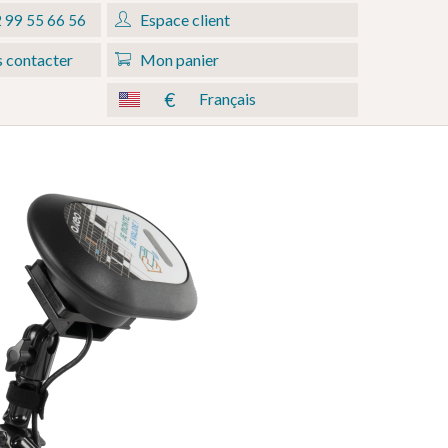
Espace client
 99 55 66 56
 contacter
Mon panier
€
Français