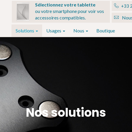
Sélectionnez votre tablette
+33 2
ou votre smartphone pour voir vos
accessoires compatibles.
Nous
Solutions
Usages
Nous
Boutique
Nos solutions