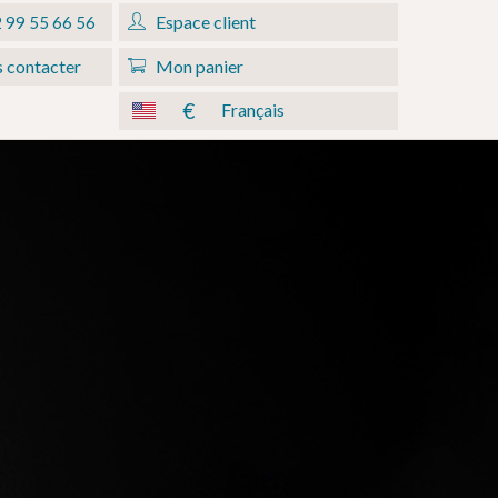
Espace client
 99 55 66 56
 contacter
Mon panier
€
Français