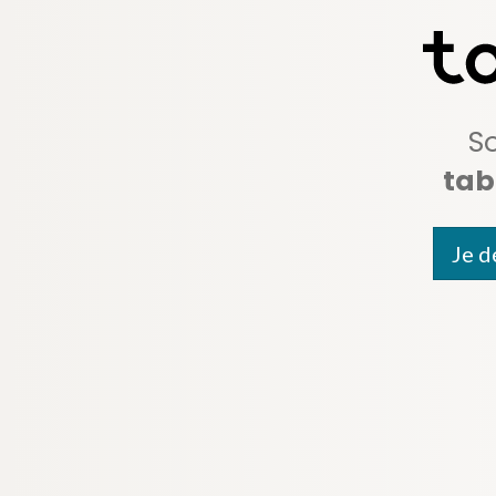
S
tab
Je d