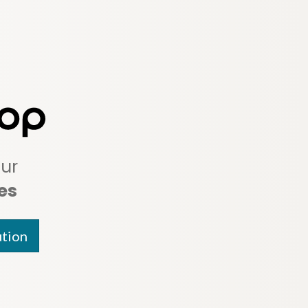
ur
es
ution