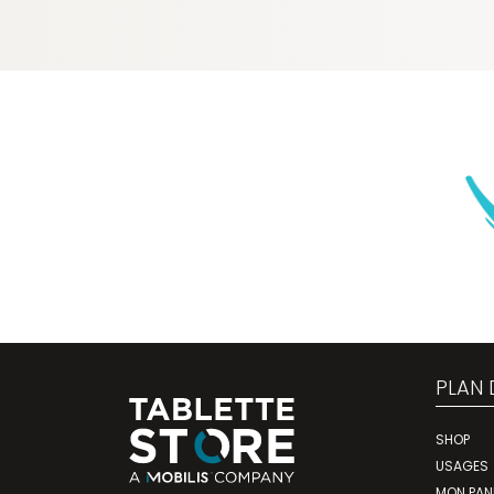
PLAN 
SHOP
USAGES
MON PAN