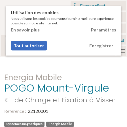
Espace client
Utilisation des cookies
Mon panier
Nous utilisons les cookies pour vous fournir la meilleure expérience
possible sur notre site internet.
€
Français
En savoir plus
Paramètres
Sélectionnez votre tablette
Nou
ou votre smartphone pour voir vos accessoires
Tout autoriser
Enregistrer
compatibles.
con
To
na
Energia Mobile
POGO Mount-Virgule
Kit de Charge et Fixation à Visser
Référence :
22120001
Systèmes magnétiques
Energia Mobile