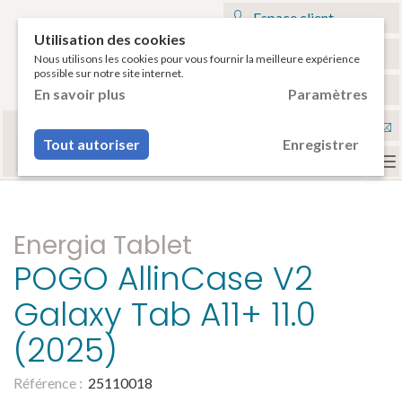
Espace client
Utilisation des cookies
Mon panier
Nous utilisons les cookies pour vous fournir la meilleure expérience
possible sur notre site internet.
€
Français
En savoir plus
Paramètres
Sélectionnez votre tablette
Nou
ou votre smartphone pour voir vos accessoires
Tout autoriser
Enregistrer
compatibles.
con
To
na
Energia Tablet
POGO AllinCase V2
Galaxy Tab A11+ 11.0
(2025)
Référence :
25110018