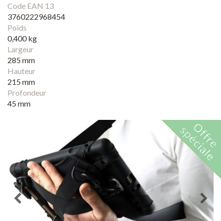
Code EAN 13
3760222968454
Poids
0,400 kg
Largeur
285 mm
Hauteur
215 mm
Profondeur
45 mm