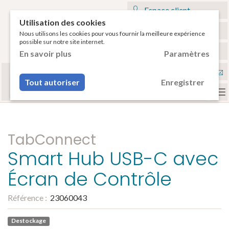
Espace client
Utilisation des cookies
Mon panier
Nous utilisons les cookies pour vous fournir la meilleure expérience
possible sur notre site internet.
€
Français
En savoir plus
Paramètres
Sélectionnez votre tablette
Nou
ou votre smartphone pour voir vos accessoires
Tout autoriser
Enregistrer
compatibles.
con
To
na
TabConnect
Smart Hub USB-C avec
Écran de Contrôle
Référence :
23060043
Destockage