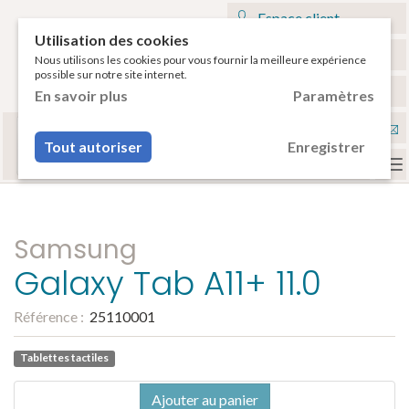
Espace client
Utilisation des cookies
Mon panier
Nous utilisons les cookies pour vous fournir la meilleure expérience
possible sur notre site internet.
€
Français
En savoir plus
Paramètres
Sélectionnez votre tablette
Nou
ou votre smartphone pour voir vos accessoires
Tout autoriser
Enregistrer
compatibles.
con
To
na
Samsung
Galaxy Tab A11+ 11.0
Référence :
25110001
Tablettes tactiles
Ajouter au panier