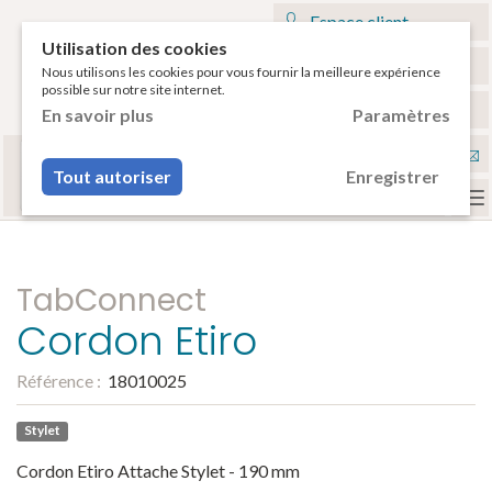
Espace client
Utilisation des cookies
Mon panier
Nous utilisons les cookies pour vous fournir la meilleure expérience
possible sur notre site internet.
€
Français
En savoir plus
Paramètres
Sélectionnez votre tablette
Nou
ou votre smartphone pour voir vos accessoires
Tout autoriser
Enregistrer
compatibles.
con
To
na
TabConnect
Cordon Etiro
Référence :
18010025
Stylet
Cordon Etiro Attache Stylet - 190 mm