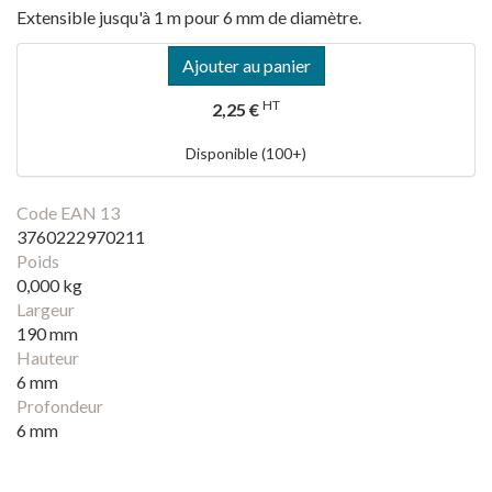
Extensible jusqu'à 1 m pour 6 mm de diamètre.
Ajouter au panier
HT
2,25 €
Disponible (100+)
Code EAN 13
3760222970211
Poids
0,000 kg
Largeur
190 mm
Hauteur
6 mm
Profondeur
6 mm