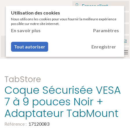
Espace client
Utilisation des cookies
Mon panier
Nous utilisons les cookies pour vous fournir la meilleure expérience
possible sur notre site internet.
€
Français
En savoir plus
Paramètres
Sélectionnez votre tablette
Nou
ou votre smartphone pour voir vos accessoires
Tout autoriser
Enregistrer
compatibles.
con
To
na
TabStore
Coque Sécurisée VESA
7 à 9 pouces Noir +
Adaptateur TabMount
Référence :
17120083