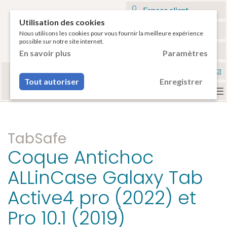
Espace client
Utilisation des cookies
Mon panier
Nous utilisons les cookies pour vous fournir la meilleure expérience
possible sur notre site internet.
€
Français
En savoir plus
Paramètres
Sélectionnez votre tablette
Nou
ou votre smartphone pour voir vos accessoires
Tout autoriser
Enregistrer
compatibles.
con
To
na
TabSafe
Coque Antichoc
ALLinCase Galaxy Tab
Active4 pro (2022) et
Pro 10.1 (2019)