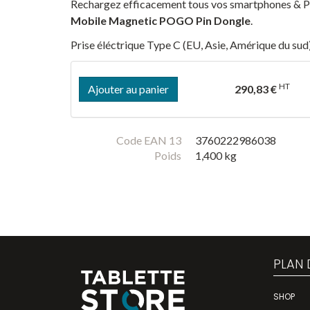
Rechargez efficacement tous vos smartphones &
Mobile Magnetic POGO Pin Dongle
.
Prise éléctrique Type C (EU, Asie, Amérique du sud)
HT
Ajouter au panier
290,83 €
Code EAN 13
3760222986038
Poids
1,400 kg
PLAN 
SHOP