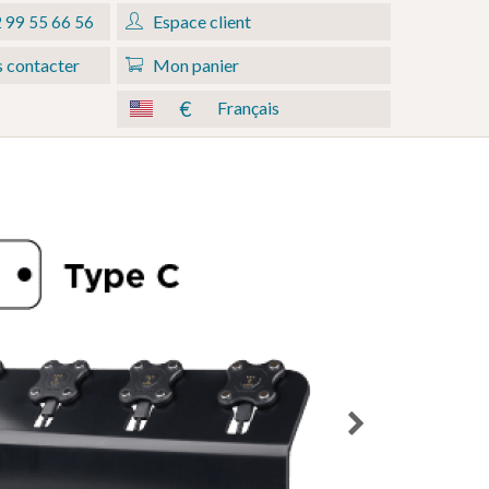
Espace client
 99 55 66 56
 contacter
Mon panier
€
Français