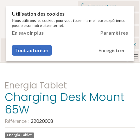
Espace client
Utilisation des cookies
Mon panier
Nous utilisons les cookies pour vous fournir la meilleure expérience
possible sur notre site internet.
€
Français
En savoir plus
Paramètres
Sélectionnez votre tablette
Nou
ou votre smartphone pour voir vos accessoires
Tout autoriser
Enregistrer
compatibles.
con
To
na
Energia Tablet
Charging Desk Mount
65W
Référence :
22020008
Energia Tablet