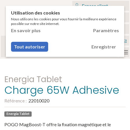
Espace client
Utilisation des cookies
Mon panier
Nous utilisons les cookies pour vous fournir la meilleure expérience
possible sur notre site internet.
€
Français
En savoir plus
Paramètres
Sélectionnez votre tablette
Nou
ou votre smartphone pour voir vos accessoires
Tout autoriser
Enregistrer
compatibles.
con
To
na
Energia Tablet
Charge 65W Adhesive
Référence :
22010020
Energia Tablet
POGO MagBoost-T offre la fixation magnétique et le