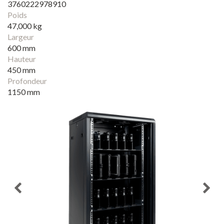
3760222978910
Poids
47,000 kg
Largeur
600 mm
Hauteur
450 mm
Profondeur
1150 mm