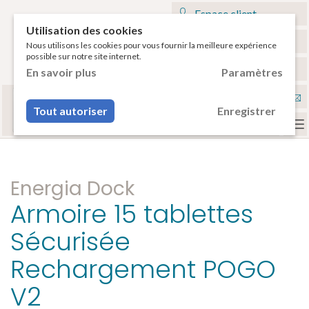
Espace client
Utilisation des cookies
Mon panier
Nous utilisons les cookies pour vous fournir la meilleure expérience
possible sur notre site internet.
€
Français
En savoir plus
Paramètres
Sélectionnez votre tablette
Nou
ou votre smartphone pour voir vos accessoires
Tout autoriser
Enregistrer
compatibles.
con
To
na
Energia Dock
Armoire 15 tablettes
Sécurisée
Rechargement POGO
V2