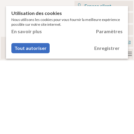
Espace client
Utilisation des cookies
Mon panier
Nous utilisons les cookies pour vous fournir la meilleure expérience
possible sur notre site internet.
€
Français
En savoir plus
Paramètres
Sélectionnez votre tablette
Nou
ou votre smartphone pour voir vos accessoires
Tout autoriser
Enregistrer
compatibles.
con
To
na