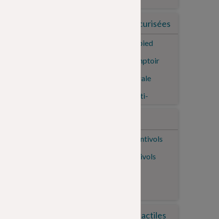
Protection
Bornes Sécurisées
Coque Antichoc
Borne sur pied
Protection Écran
Borne Comptoir
Portabilité
Borne Murale
Stylet
Borne Multi-
Fonctions
Fixation & Support
Antivols
Support
Supports antivols
Bras
Câbles antivols
Base
Périphériques
Tablettes tactiles