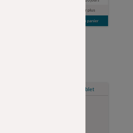
Disponible (100+)
Réassort ~20 jours
En savoir plus
En savoir plus
Ajouter au panier
Ajouter au panier
Catégories
Energia Mobile
Energia Tablet