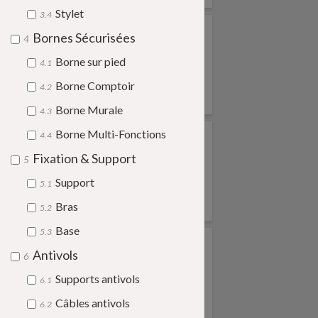
Stylet
3.4
Bornes Sécurisées
4
Borne sur pied
4.1
Borne Comptoir
4.2
Zebra
Motorola
Borne Murale
4.3
Borne Multi-Fonctions
4.4
Fixation & Support
5
Support
5.1
CrossCall
Google
Bras
5.2
Base
5.3
Antivols
6
Supports antivols
6.1
Câbles antivols
6.2
Sumup
Apple