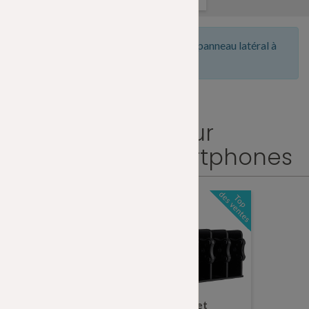
Sélectionnez une catégorie dans le panneau latéral à
gauche.
Nos meilleurs
équipements pour
tablettes et smartphones
Ref
22050010
Ref
22050015
Energia Tablet
Energia Tablet