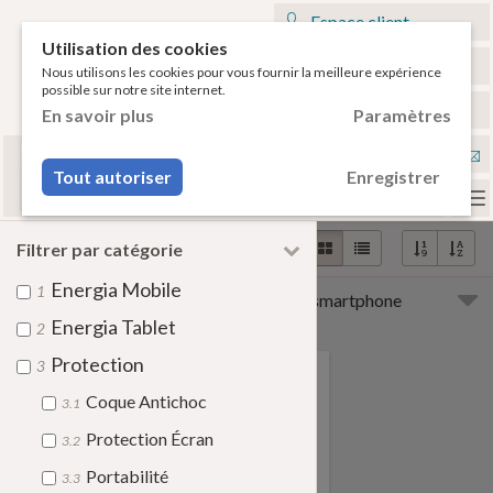
Espace client
Utilisation des cookies
Mon panier
Nous utilisons les cookies pour vous fournir la meilleure expérience
possible sur notre site internet.
€
Français
En savoir plus
Paramètres
Sélectionnez votre tablette
Nou
ou votre smartphone pour voir vos accessoires
Tout autoriser
Enregistrer
compatibles.
con
To
na
Filtrer par catégorie
Energia Mobile
1
Sélectionnez votre tablette
ou votre smartphone
pour voir vos accessoires compatibles.
Energia Tablet
2
Protection
3
Coque Antichoc
3.1
Protection Écran
3.2
Portabilité
Samsung
Honeywell
3.3