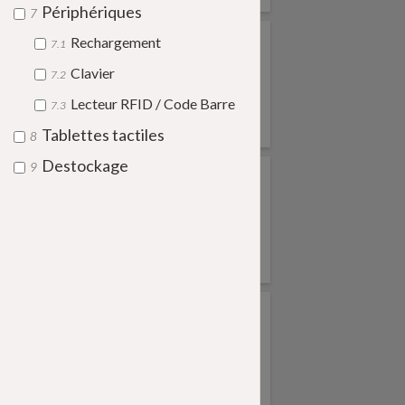
Périphériques
7
Rechargement
7.1
Clavier
7.2
Lecteur RFID / Code Barre
7.3
Lenovo
Famoco
Tablettes tactiles
8
Destockage
9
Huawei
Microsoft
Asus
HP